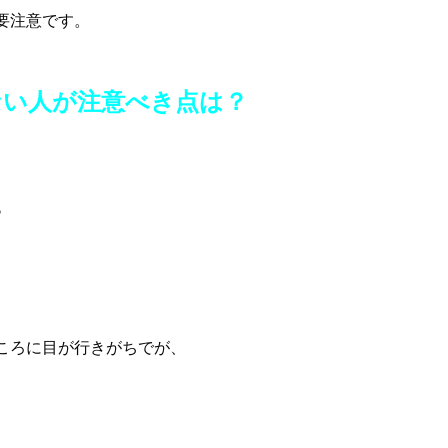
要注意です。
ない人が注意べき点は？
。
る
ころに目が行きがちでが、