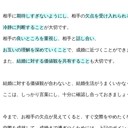
相手に
期待しすぎないようにし
、
相手の
欠点を受け入れられ
冷静に判断すること
が大切です。
相手の
良いところを重視し
、
相手と
話し合い
、
お
互いの理解を深めていくこと
で、成婚に近づくことができ
また、
結婚に対する価値観を共有すること
も大切です。
結婚に対する価値観が合わないと、結婚生活がうまくいかな
ここは、しっかり言葉にし、十分に確認し合っておきましょ
今まで、お相手の欠点が見えてくると、すぐ交際をやめたく
交際を成就して、
成婚まで漕ぎつくためには、上記のポイン