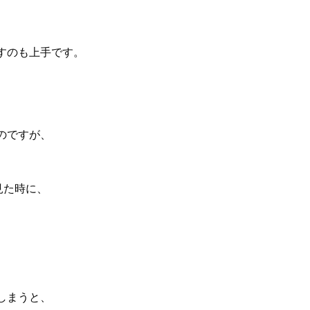
すのも上手です。
。
と
のですが、
。
見た時に、
。
しまうと、