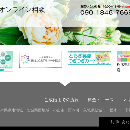
栃木県
店
ご成婚までの流れ
料金・コース
マ
栃木県県南地域・茨城県西地域・小山市・
野木町・茨城県
結城市・
栃木市・下
ご利用にあた