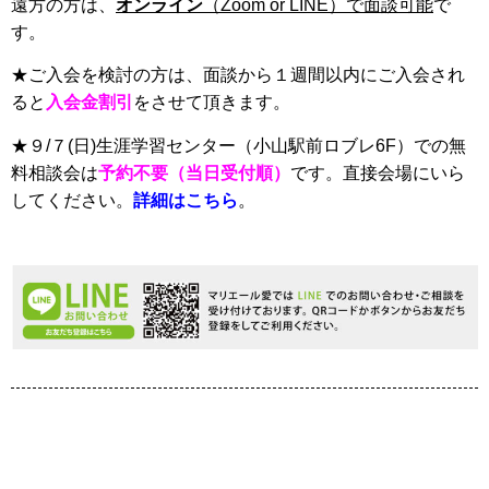
遠方の方は、
オンライン
（Zoom or LINE）で面談可能
で
す。
★ご入会を検討の方は、面談から１週間以内にご入会され
ると
入会金割引
をさせて頂きます。
★９/７(日)生涯学習センター（小山駅前ロブレ6F）での無
料相談会は
予約不要（当日受付順）
です。直接会場にいら
してください。
詳細はこちら
。