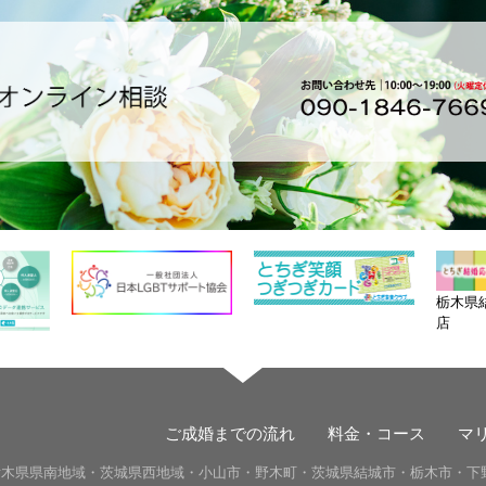
栃木県
店
ご成婚までの流れ
料金・コース
マ
栃木県県南地域・茨城県西地域・小山市・
野木町・茨城県
結城市・
栃木市・下